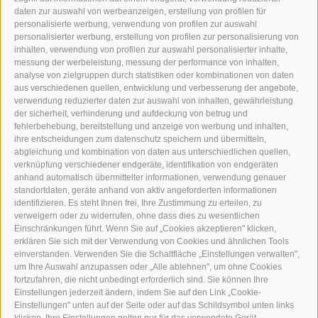
daten zur auswahl von werbeanzeigen, erstellung von profilen für
personalisierte werbung, verwendung von profilen zur auswahl
personalisierter werbung, erstellung von profilen zur personalisierung von
inhalten, verwendung von profilen zur auswahl personalisierter inhalte,
messung der werbeleistung, messung der performance von inhalten,
KFZ, Bau und Landmaschinen
analyse von zielgruppen durch statistiken oder kombinationen von daten
aus verschiedenen quellen, entwicklung und verbesserung der angebote,
Industriezone Unterackern Fuggerstraße 18
verwendung reduzierter daten zur auswahl von inhalten, gewährleistung
der sicherheit, verhinderung und aufdeckung von betrug und
I-39049
Südtirol (BZ)
fehlerbehebung, bereitstellung und anzeige von werbung und inhalten,
ihre entscheidungen zum datenschutz speichern und übermitteln,
abgleichung und kombination von daten aus unterschiedlichen quellen,
verknüpfung verschiedener endgeräte, identifikation von endgeräten
anhand automatisch übermittelter informationen, verwendung genauer
standortdaten, geräte anhand von aktiv angeforderten informationen
+39 0472 766010
identifizieren. Es steht Ihnen frei, Ihre Zustimmung zu erteilen, zu
verweigern oder zu widerrufen, ohne dass dies zu wesentlichen
Einschränkungen führt. Wenn Sie auf „Cookies akzeptieren" klicken,
+39 0472 766585
erklären Sie sich mit der Verwendung von Cookies und ähnlichen Tools
einverstanden. Verwenden Sie die Schaltfläche „Einstellungen verwalten",
info@staudacher.it
um Ihre Auswahl anzupassen oder „Alle ablehnen", um ohne Cookies
fortzufahren, die nicht unbedingt erforderlich sind. Sie können Ihre
Einstellungen jederzeit ändern, indem Sie auf den Link „Cookie-
Einstellungen" unten auf der Seite oder auf das Schildsymbol unten links