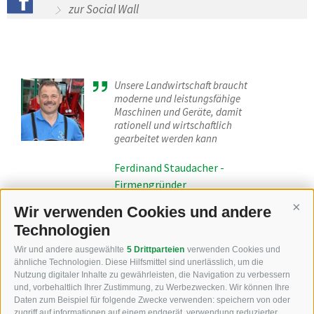
zur Social Wall
Unsere Landwirtschaft braucht
moderne und leistungsfähige
Maschinen und Geräte, damit
rationell und wirtschaftlich
gearbeitet werden kann
Ferdinand Staudacher -
Firmengründer
Wir verwenden Cookies und andere
Cont
Falls Sie eine Maschine kaufen oder
Technologien
verkaufen möchten, zögern Sie
nicht, ein Angebot von uns
Wir und andere ausgewählte
5 Drittparteien
verwenden Cookies und
einzuholen
ähnliche Technologien. Diese Hilfsmittel sind unerlässlich, um die
Nutzung digitaler Inhalte zu gewährleisten, die Navigation zu verbessern
Philipp Staudacher - Beratung
und, vorbehaltlich Ihrer Zustimmung, zu Werbezwecken. Wir können Ihre
Daten zum Beispiel für folgende Zwecke verwenden: speichern von oder
zugriff auf informationen auf einem endgerät, verwendung reduzierter