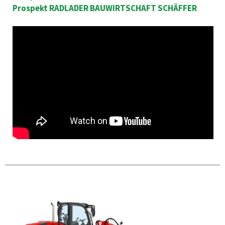
Prospekt RADLADER BAUWIRTSCHAFT SCHÄFFER