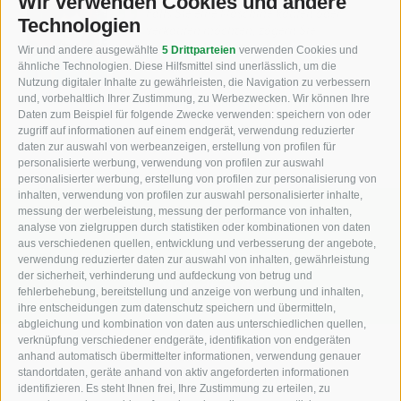
Wir verwenden Cookies und andere
Cont
Falls Sie eine Maschine kaufen oder
Technologien
verkaufen möchten, zögern Sie
nicht, ein Angebot von uns
Wir und andere ausgewählte
5 Drittparteien
verwenden Cookies und
einzuholen
ähnliche Technologien. Diese Hilfsmittel sind unerlässlich, um die
Nutzung digitaler Inhalte zu gewährleisten, die Navigation zu verbessern
Philipp Staudacher - Beratung
und, vorbehaltlich Ihrer Zustimmung, zu Werbezwecken. Wir können Ihre
Daten zum Beispiel für folgende Zwecke verwenden: speichern von oder
zugriff auf informationen auf einem endgerät, verwendung reduzierter
daten zur auswahl von werbeanzeigen, erstellung von profilen für
personalisierte werbung, verwendung von profilen zur auswahl
personalisierter werbung, erstellung von profilen zur personalisierung von
inhalten, verwendung von profilen zur auswahl personalisierter inhalte,
messung der werbeleistung, messung der performance von inhalten,
KFZ, Bau und Landmaschinen
analyse von zielgruppen durch statistiken oder kombinationen von daten
aus verschiedenen quellen, entwicklung und verbesserung der angebote,
Industriezone Unterackern Fuggerstraße 18
verwendung reduzierter daten zur auswahl von inhalten, gewährleistung
der sicherheit, verhinderung und aufdeckung von betrug und
I-39049
Südtirol (BZ)
fehlerbehebung, bereitstellung und anzeige von werbung und inhalten,
ihre entscheidungen zum datenschutz speichern und übermitteln,
abgleichung und kombination von daten aus unterschiedlichen quellen,
verknüpfung verschiedener endgeräte, identifikation von endgeräten
anhand automatisch übermittelter informationen, verwendung genauer
standortdaten, geräte anhand von aktiv angeforderten informationen
+39 0472 766010
identifizieren. Es steht Ihnen frei, Ihre Zustimmung zu erteilen, zu