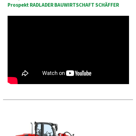
Prospekt RADLADER BAUWIRTSCHAFT SCHÄFFER