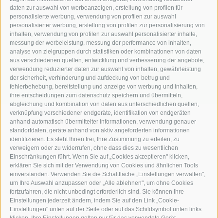
daten zur auswahl von werbeanzeigen, erstellung von profilen für
personalisierte werbung, verwendung von profilen zur auswahl
personalisierter werbung, erstellung von profilen zur personalisierung von
inhalten, verwendung von profilen zur auswahl personalisierter inhalte,
messung der werbeleistung, messung der performance von inhalten,
KFZ, Bau und Landmaschinen
analyse von zielgruppen durch statistiken oder kombinationen von daten
aus verschiedenen quellen, entwicklung und verbesserung der angebote,
Industriezone Unterackern Fuggerstraße 18
verwendung reduzierter daten zur auswahl von inhalten, gewährleistung
der sicherheit, verhinderung und aufdeckung von betrug und
I-39049
Südtirol (BZ)
fehlerbehebung, bereitstellung und anzeige von werbung und inhalten,
ihre entscheidungen zum datenschutz speichern und übermitteln,
abgleichung und kombination von daten aus unterschiedlichen quellen,
verknüpfung verschiedener endgeräte, identifikation von endgeräten
anhand automatisch übermittelter informationen, verwendung genauer
standortdaten, geräte anhand von aktiv angeforderten informationen
+39 0472 766010
identifizieren. Es steht Ihnen frei, Ihre Zustimmung zu erteilen, zu
verweigern oder zu widerrufen, ohne dass dies zu wesentlichen
Einschränkungen führt. Wenn Sie auf „Cookies akzeptieren" klicken,
+39 0472 766585
erklären Sie sich mit der Verwendung von Cookies und ähnlichen Tools
einverstanden. Verwenden Sie die Schaltfläche „Einstellungen verwalten",
info@staudacher.it
um Ihre Auswahl anzupassen oder „Alle ablehnen", um ohne Cookies
fortzufahren, die nicht unbedingt erforderlich sind. Sie können Ihre
Einstellungen jederzeit ändern, indem Sie auf den Link „Cookie-
Einstellungen" unten auf der Seite oder auf das Schildsymbol unten links