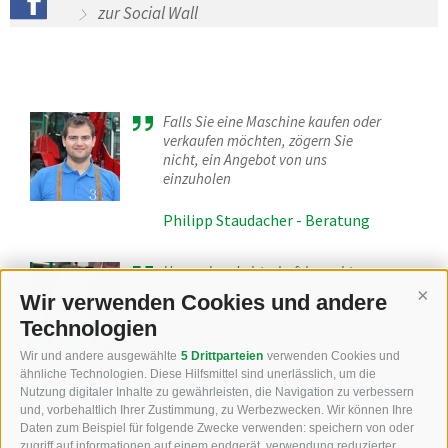
zur Social Wall
Falls Sie eine Maschine kaufen oder
verkaufen möchten, zögern Sie
nicht, ein Angebot von uns
einzuholen
Philipp Staudacher - Beratung
Unsere Landwirtschaft braucht
moderne und leistungsfähige
Wir verwenden Cookies und andere
Cont
Maschinen und Geräte, damit
Technologien
rationell und wirtschaftlich
gearbeitet werden kann
Wir und andere ausgewählte
5 Drittparteien
verwenden Cookies und
ähnliche Technologien. Diese Hilfsmittel sind unerlässlich, um die
Ferdinand Staudacher -
Nutzung digitaler Inhalte zu gewährleisten, die Navigation zu verbessern
Firmengründer
und, vorbehaltlich Ihrer Zustimmung, zu Werbezwecken. Wir können Ihre
Daten zum Beispiel für folgende Zwecke verwenden: speichern von oder
zugriff auf informationen auf einem endgerät, verwendung reduzierter