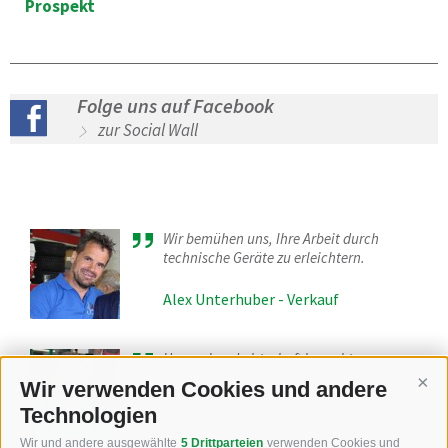
Prospekt
Folge uns auf Facebook
zur Social Wall
Wir bemühen uns, Ihre Arbeit durch
technische Geräte zu erleichtern.
Alex Unterhuber - Verkauf
Unsere Landwirtschaft braucht
moderne und leistungsfähige
Wir verwenden Cookies und andere
Cont
Maschinen und Geräte, damit
Technologien
rationell und wirtschaftlich
gearbeitet werden kann
Wir und andere ausgewählte
5 Drittparteien
verwenden Cookies und