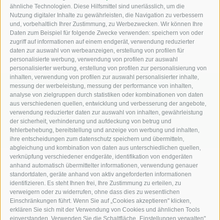
ähnliche Technologien. Diese Hilfsmittel sind unerlässlich, um die
Ferdinand Staudacher -
Nutzung digitaler Inhalte zu gewährleisten, die Navigation zu verbessern
Firmengründer
und, vorbehaltlich Ihrer Zustimmung, zu Werbezwecken. Wir können Ihre
Daten zum Beispiel für folgende Zwecke verwenden: speichern von oder
zugriff auf informationen auf einem endgerät, verwendung reduzierter
daten zur auswahl von werbeanzeigen, erstellung von profilen für
personalisierte werbung, verwendung von profilen zur auswahl
personalisierter werbung, erstellung von profilen zur personalisierung von
inhalten, verwendung von profilen zur auswahl personalisierter inhalte,
messung der werbeleistung, messung der performance von inhalten,
KFZ, Bau und Landmaschinen
analyse von zielgruppen durch statistiken oder kombinationen von daten
aus verschiedenen quellen, entwicklung und verbesserung der angebote,
Industriezone Unterackern Fuggerstraße 18
verwendung reduzierter daten zur auswahl von inhalten, gewährleistung
der sicherheit, verhinderung und aufdeckung von betrug und
I-39049
Südtirol (BZ)
fehlerbehebung, bereitstellung und anzeige von werbung und inhalten,
ihre entscheidungen zum datenschutz speichern und übermitteln,
abgleichung und kombination von daten aus unterschiedlichen quellen,
verknüpfung verschiedener endgeräte, identifikation von endgeräten
anhand automatisch übermittelter informationen, verwendung genauer
standortdaten, geräte anhand von aktiv angeforderten informationen
+39 0472 766010
identifizieren. Es steht Ihnen frei, Ihre Zustimmung zu erteilen, zu
verweigern oder zu widerrufen, ohne dass dies zu wesentlichen
Einschränkungen führt. Wenn Sie auf „Cookies akzeptieren" klicken,
+39 0472 766585
erklären Sie sich mit der Verwendung von Cookies und ähnlichen Tools
einverstanden. Verwenden Sie die Schaltfläche „Einstellungen verwalten",