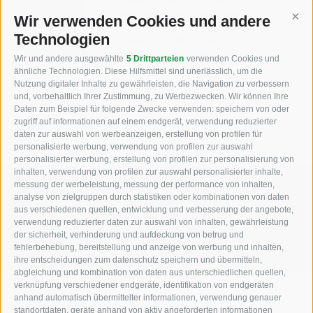
moderne und leistungsfähige
Wir verwenden Cookies und andere
Cont
Maschinen und Geräte, damit
Technologien
rationell und wirtschaftlich
gearbeitet werden kann
Wir und andere ausgewählte
5 Drittparteien
verwenden Cookies und
ähnliche Technologien. Diese Hilfsmittel sind unerlässlich, um die
Ferdinand Staudacher -
Nutzung digitaler Inhalte zu gewährleisten, die Navigation zu verbessern
und, vorbehaltlich Ihrer Zustimmung, zu Werbezwecken. Wir können Ihre
Firmengründer
Daten zum Beispiel für folgende Zwecke verwenden: speichern von oder
zugriff auf informationen auf einem endgerät, verwendung reduzierter
daten zur auswahl von werbeanzeigen, erstellung von profilen für
personalisierte werbung, verwendung von profilen zur auswahl
personalisierter werbung, erstellung von profilen zur personalisierung von
inhalten, verwendung von profilen zur auswahl personalisierter inhalte,
messung der werbeleistung, messung der performance von inhalten,
KFZ, Bau und Landmaschinen
analyse von zielgruppen durch statistiken oder kombinationen von daten
aus verschiedenen quellen, entwicklung und verbesserung der angebote,
Industriezone Unterackern Fuggerstraße 18
verwendung reduzierter daten zur auswahl von inhalten, gewährleistung
der sicherheit, verhinderung und aufdeckung von betrug und
I-39049
Südtirol (BZ)
fehlerbehebung, bereitstellung und anzeige von werbung und inhalten,
ihre entscheidungen zum datenschutz speichern und übermitteln,
abgleichung und kombination von daten aus unterschiedlichen quellen,
verknüpfung verschiedener endgeräte, identifikation von endgeräten
anhand automatisch übermittelter informationen, verwendung genauer
standortdaten, geräte anhand von aktiv angeforderten informationen