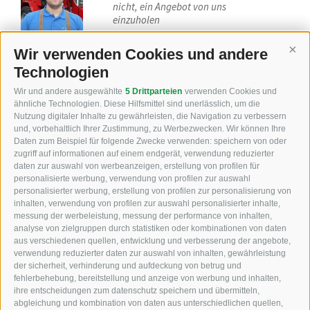
nicht, ein Angebot von uns
einzuholen
Philipp Staudacher - Beratung
Wir verwenden Cookies und andere
Cont
Technologien
Wir bemühen uns, Ihre Arbeit durch
Wir und andere ausgewählte
5 Drittparteien
verwenden Cookies und
technische Geräte zu erleichtern.
ähnliche Technologien. Diese Hilfsmittel sind unerlässlich, um die
Nutzung digitaler Inhalte zu gewährleisten, die Navigation zu verbessern
Alex Unterhuber - Verkauf
und, vorbehaltlich Ihrer Zustimmung, zu Werbezwecken. Wir können Ihre
Daten zum Beispiel für folgende Zwecke verwenden: speichern von oder
zugriff auf informationen auf einem endgerät, verwendung reduzierter
daten zur auswahl von werbeanzeigen, erstellung von profilen für
personalisierte werbung, verwendung von profilen zur auswahl
personalisierter werbung, erstellung von profilen zur personalisierung von
inhalten, verwendung von profilen zur auswahl personalisierter inhalte,
messung der werbeleistung, messung der performance von inhalten,
KFZ, Bau und Landmaschinen
analyse von zielgruppen durch statistiken oder kombinationen von daten
aus verschiedenen quellen, entwicklung und verbesserung der angebote,
Industriezone Unterackern Fuggerstraße 18
verwendung reduzierter daten zur auswahl von inhalten, gewährleistung
der sicherheit, verhinderung und aufdeckung von betrug und
I-39049
Südtirol (BZ)
fehlerbehebung, bereitstellung und anzeige von werbung und inhalten,
ihre entscheidungen zum datenschutz speichern und übermitteln,
abgleichung und kombination von daten aus unterschiedlichen quellen,