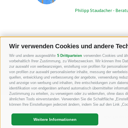
Philipp Staudacher - Berat
Wir verwenden Cookies und andere Tec
Wir und andere ausgewählte
5 Drittparteien
verwenden Cookies und ähnli
KFZ, Bau und Lan
vorbehaltlich Ihrer Zustimmung, zu Werbezwecken. Wir können Ihre Date
zur auswahl von werbeanzeigen, erstellung von profilen für personalisie
+39 04
von profilen zur auswahl personalisierter inhalte, messung der werbele
quellen, entwicklung und verbesserung der angebote, verwendung reduzie
und anzeige von werbung und inhalten, ihre entscheidungen zum datens
identifikation von endgeräten anhand automatisch übermittelter informat
Zustimmung zu erteilen, zu verweigern oder zu widerrufen, ohne dass d
ähnlichen Tools einverstanden. Verwenden Sie die Schaltfläche „Einstel
können Ihre Einstellungen jederzeit ändern, indem Sie auf den Link „Coo
S
Copyright ©ST
Weitere Informationen