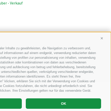
uber - Verkauf
Conti
ler Inhalte zu gewährleisten, die Navigation zu verbessern und,
-39049
Südtirol (BZ)
uf informationen auf einem endgerät, verwendung reduzierter daten
stellung von profilen zur personalisierung von inhalten, verwendung
o@staudacher.it
 statistiken oder kombinationen von daten aus verschiedenen
erung und aufdeckung von betrug und fehlerbehebung, bereitstellung
unterschiedlichen quellen, verknüpfung verschiedener endgeräte,
n informationen identifizieren. Es steht Ihnen frei, Ihre
n" klicken, erklären Sie sich mit der Verwendung von Cookies und
Cookies fortzufahren, die nicht unbedingt erforderlich sind. Sie
klicken. Ihre Einstellungen gelten nur für das verwendete Gerät.
n
30214
OK