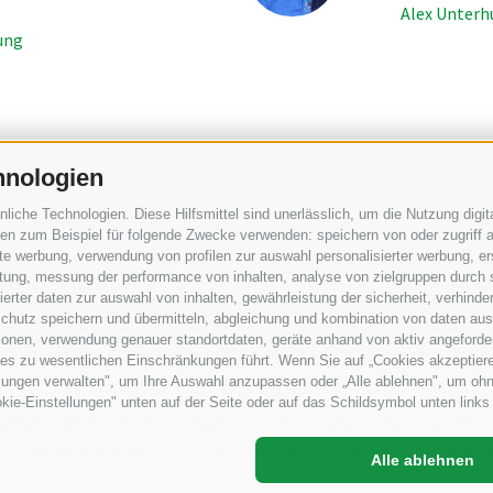
Alex Unterh
ung
hnologien
che Technologien. Diese Hilfsmittel sind unerlässlich, um die Nutzung digita
dmaschinen
Industriezone Unterackern Fuggerstraße 18
I
•
•
n zum Beispiel für folgende Zwecke verwenden: speichern von oder zugriff a
rte werbung, verwendung von profilen zur auswahl personalisierter werbung, er
72 766010
+39 0472 766585
inf
istung, messung der performance von inhalten, analyse von zielgruppen durch
rter daten zur auswahl von inhalten, gewährleistung der sicherheit, verhind
chutz speichern und übermitteln, abgleichung und kombination von daten aus 
ionen, verwendung genauer standortdaten, geräte anhand von aktiv angeforderte
ies zu wesentlichen Einschränkungen führt. Wenn Sie auf „Cookies akzeptiere
lungen verwalten", um Ihre Auswahl anzupassen oder „Alle ablehnen", um ohne 
kie-Einstellungen" unten auf der Seite oder auf das Schildsymbol unten links 
itemap
•
Impressum
•
AGB
•
Cookie-Richtlinie
•
Privacy
•
Cookie Präferenze
AUDACHER O.H.G. DES STAUDACHER FERDINAND & Co.2026
–
P. IVA. IT030252
Alle ablehnen