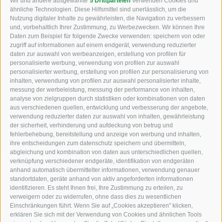
Wir und andere ausgewählte
5 Drittparteien
verwenden Cookies und
technische Geräte zu erleichtern.
ähnliche Technologien. Diese Hilfsmittel sind unerlässlich, um die
Nutzung digitaler Inhalte zu gewährleisten, die Navigation zu verbessern
Alex Unterhuber - Verkauf
und, vorbehaltlich Ihrer Zustimmung, zu Werbezwecken. Wir können Ihre
Daten zum Beispiel für folgende Zwecke verwenden: speichern von oder
zugriff auf informationen auf einem endgerät, verwendung reduzierter
daten zur auswahl von werbeanzeigen, erstellung von profilen für
personalisierte werbung, verwendung von profilen zur auswahl
personalisierter werbung, erstellung von profilen zur personalisierung von
inhalten, verwendung von profilen zur auswahl personalisierter inhalte,
messung der werbeleistung, messung der performance von inhalten,
KFZ, Bau und Landmaschinen
analyse von zielgruppen durch statistiken oder kombinationen von daten
aus verschiedenen quellen, entwicklung und verbesserung der angebote,
Industriezone Unterackern Fuggerstraße 18
verwendung reduzierter daten zur auswahl von inhalten, gewährleistung
der sicherheit, verhinderung und aufdeckung von betrug und
I-39049
Südtirol (BZ)
fehlerbehebung, bereitstellung und anzeige von werbung und inhalten,
ihre entscheidungen zum datenschutz speichern und übermitteln,
abgleichung und kombination von daten aus unterschiedlichen quellen,
verknüpfung verschiedener endgeräte, identifikation von endgeräten
anhand automatisch übermittelter informationen, verwendung genauer
standortdaten, geräte anhand von aktiv angeforderten informationen
+39 0472 766010
identifizieren. Es steht Ihnen frei, Ihre Zustimmung zu erteilen, zu
verweigern oder zu widerrufen, ohne dass dies zu wesentlichen
Einschränkungen führt. Wenn Sie auf „Cookies akzeptieren" klicken,
+39 0472 766585
erklären Sie sich mit der Verwendung von Cookies und ähnlichen Tools