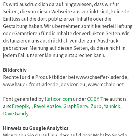
Es wird ausdrücklich darauf hingewiesen, dass wir für
Seiten, die von dieser Webseite aus verlinkt sind, keinerlei
Einfluss auf die dort publizierten Inhalte oder die
Gestaltung haben. Wir übernehmen somit keinerlei Haftung
oder Garantieren für die Inhalte der verlinkten Seiten. Wir
distanzieren uns ausdrücklich von der zum Ausdruck
gebrachten Meinung auf diesen Seiten, da diese nicht in
jedem Fall unserer Meinung entsprechen kann.
Bildarchiv
Rechte für die Produktbilder bei www.schaeffer-lader.de,
www.hauer-frontlader.de, de.vicon.eu, www.mchale.net
Font generated by
flaticon.com
under
CC BY
. The authors
are:
Freepik
,
,
Pavel Kozlov
,
GraphBerry
,
Zurb
,
Yannick
,
Dave Gandy
.
Hinweis zu Google Analytics
Wir weisen Sie darauf hin, dass auf dieser Website Google