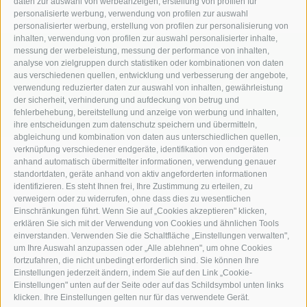
daten zur auswahl von werbeanzeigen, erstellung von profilen für
personalisierte werbung, verwendung von profilen zur auswahl
personalisierter werbung, erstellung von profilen zur personalisierung von
inhalten, verwendung von profilen zur auswahl personalisierter inhalte,
messung der werbeleistung, messung der performance von inhalten,
KFZ, Bau und Landmaschinen
analyse von zielgruppen durch statistiken oder kombinationen von daten
aus verschiedenen quellen, entwicklung und verbesserung der angebote,
Industriezone Unterackern Fuggerstraße 18
verwendung reduzierter daten zur auswahl von inhalten, gewährleistung
der sicherheit, verhinderung und aufdeckung von betrug und
I-39049
Südtirol (BZ)
fehlerbehebung, bereitstellung und anzeige von werbung und inhalten,
ihre entscheidungen zum datenschutz speichern und übermitteln,
abgleichung und kombination von daten aus unterschiedlichen quellen,
verknüpfung verschiedener endgeräte, identifikation von endgeräten
anhand automatisch übermittelter informationen, verwendung genauer
standortdaten, geräte anhand von aktiv angeforderten informationen
+39 0472 766010
identifizieren. Es steht Ihnen frei, Ihre Zustimmung zu erteilen, zu
verweigern oder zu widerrufen, ohne dass dies zu wesentlichen
Einschränkungen führt. Wenn Sie auf „Cookies akzeptieren" klicken,
+39 0472 766585
erklären Sie sich mit der Verwendung von Cookies und ähnlichen Tools
einverstanden. Verwenden Sie die Schaltfläche „Einstellungen verwalten",
info@staudacher.it
um Ihre Auswahl anzupassen oder „Alle ablehnen", um ohne Cookies
fortzufahren, die nicht unbedingt erforderlich sind. Sie können Ihre
Einstellungen jederzeit ändern, indem Sie auf den Link „Cookie-
Einstellungen" unten auf der Seite oder auf das Schildsymbol unten links
klicken. Ihre Einstellungen gelten nur für das verwendete Gerät.