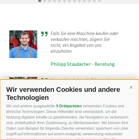
Falls Sie eine Maschine kaufen oder
verkaufen möchten, zögern Sie
nicht, ein Angebot von uns
einzuholen
Philipp Staudacher - Beratung
Unsere Landwirtschaft braucht
moderne und leistungsfähige
Wir verwenden Cookies und andere
Cont
Maschinen und Geräte, damit
Technologien
rationell und wirtschaftlich
gearbeitet werden kann
Wir und andere ausgewählte
5 Drittparteien
verwenden Cookies und
ähnliche Technologien. Diese Hilfsmittel sind unerlässlich, um die
Ferdinand Staudacher -
Nutzung digitaler Inhalte zu gewährleisten, die Navigation zu verbessern
Firmengründer
und, vorbehaltlich Ihrer Zustimmung, zu Werbezwecken. Wir können Ihre
Daten zum Beispiel für folgende Zwecke verwenden: speichern von oder
zugriff auf informationen auf einem endgerät, verwendung reduzierter