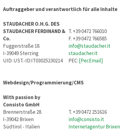
Auftraggeber und verantwortlich für alle Inhalte
STAUDACHER O.H.G. DES
STAUDACHER FERDINAND &
T. +39 0472 766010
Co.
F. +39 0472 766585
Fuggerstraße 18
info@staudacher.it
I-39049 Sterzing
staudacher.it
UID: UST.-ID:IT03025230214
PEC:
[PecEmail]
Webdesign/Programmierung/CMS
With passion by
Consisto GmbH
Brennerstraße 28
T. +39 0472 251616
I-39042 Brixen
info@consisto.it
Südtirol - Italien
Internetagentur Brixen