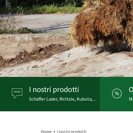
I nostri prodotti
O
Schäffer Lader, McHale, Kubota, ...
Ma
•
Home
I nostri prodotti