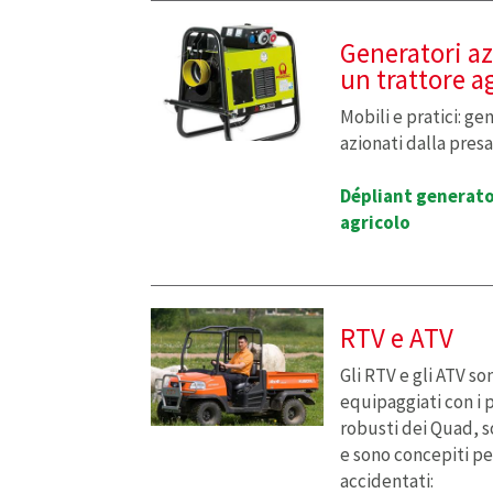
Generatori azi
un trattore a
Mobili e pratici: g
azionati dalla presa
Dépliant generato
agricolo
RTV e ATV
Gli RTV e gli ATV s
equipaggiati con i 
robusti dei Quad, s
e sono concepiti pe
accidentati: