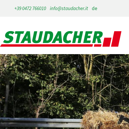
+39 0472 766010
info@staudacher.it
de