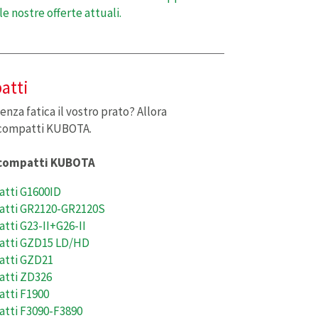
e nostre offerte attuali.
atti
nza fatica il vostro prato? Allora
i compatti KUBOTA.
i compatti KUBOTA
atti G1600ID
patti GR2120-GR2120S
atti G23-II+G26-II
patti GZD15 LD/HD
atti GZD21
atti ZD326
atti F1900
atti F3090-F3890