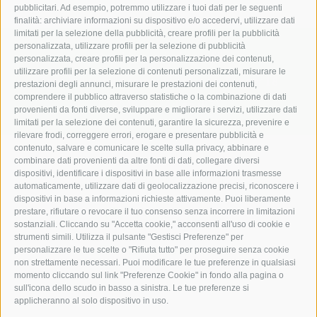
pubblicitari. Ad esempio, potremmo utilizzare i tuoi dati per le seguenti
finalità: archiviare informazioni su dispositivo e/o accedervi, utilizzare dati
limitati per la selezione della pubblicità, creare profili per la pubblicità
personalizzata, utilizzare profili per la selezione di pubblicità
Macchine agricole e edili
personalizzata, creare profili per la personalizzazione dei contenuti,
utilizzare profili per la selezione di contenuti personalizzati, misurare le
Zona industriale campi di sotto via Fugger 18
prestazioni degli annunci, misurare le prestazioni dei contenuti,
comprendere il pubblico attraverso statistiche o la combinazione di dati
I-39049
Alto Adige (BZ)
provenienti da fonti diverse, sviluppare e migliorare i servizi, utilizzare dati
limitati per la selezione dei contenuti, garantire la sicurezza, prevenire e
rilevare frodi, correggere errori, erogare e presentare pubblicità e
contenuto, salvare e comunicare le scelte sulla privacy, abbinare e
combinare dati provenienti da altre fonti di dati, collegare diversi
dispositivi, identificare i dispositivi in base alle informazioni trasmesse
+39 0472 766010
automaticamente, utilizzare dati di geolocalizzazione precisi, riconoscere i
dispositivi in base a informazioni richieste attivamente. Puoi liberamente
prestare, rifiutare o revocare il tuo consenso senza incorrere in limitazioni
+39 0472 766585
sostanziali. Cliccando su "Accetta cookie," acconsenti all'uso di cookie e
strumenti simili. Utilizza il pulsante "Gestisci Preferenze" per
info@staudacher.it
personalizzare le tue scelte o "Rifiuta tutto" per proseguire senza cookie
non strettamente necessari. Puoi modificare le tue preferenze in qualsiasi
momento cliccando sul link "Preferenze Cookie" in fondo alla pagina o
sull'icona dello scudo in basso a sinistra. Le tue preferenze si
applicheranno al solo dispositivo in uso.