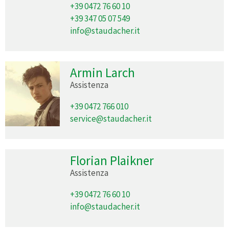
+39 0472 76 60 10
+39 347 05 07 549
info@staudacher.it
Armin Larch
Assistenza
+39 0472 766 010
service@staudacher.it
Florian Plaikner
Assistenza
+39 0472 76 60 10
info@staudacher.it