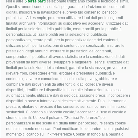
Noi e altre
5 terze parti
selezionate utilizziamo cookie e tecnologie simili.
Questi strumenti sono essenziali per garantire la fruizione dei contenuti
digitali, migliorare la navigazione e, previo tuo consenso, per scopi
pubblicitari. Ad esempio, potremmo utilizzare i tuoi dati per le seguenti
finalità: archiviare informazioni su dispositivo e/o accedervi, utilizzare dati
limitati per la selezione della pubblicità, creare profili per la pubblicità
personalizzata, utilizzare profili per la selezione di pubblicità
Macchine agricole e edili
personalizzata, creare profili per la personalizzazione dei contenuti,
utilizzare profili per la selezione di contenuti personalizzati, misurare le
Zona industriale campi di sotto via Fugger 18
prestazioni degli annunci, misurare le prestazioni dei contenuti,
comprendere il pubblico attraverso statistiche o la combinazione di dati
I-39049
Alto Adige (BZ)
provenienti da fonti diverse, sviluppare e migliorare i servizi, utilizzare dati
limitati per la selezione dei contenuti, garantire la sicurezza, prevenire e
rilevare frodi, correggere errori, erogare e presentare pubblicità e
contenuto, salvare e comunicare le scelte sulla privacy, abbinare e
combinare dati provenienti da altre fonti di dati, collegare diversi
dispositivi, identificare i dispositivi in base alle informazioni trasmesse
+39 0472 766010
automaticamente, utilizzare dati di geolocalizzazione precisi, riconoscere i
dispositivi in base a informazioni richieste attivamente. Puoi liberamente
prestare, rifiutare o revocare il tuo consenso senza incorrere in limitazioni
+39 0472 766585
sostanziali. Cliccando su "Accetta cookie," acconsenti all'uso di cookie e
strumenti simili. Utilizza il pulsante "Gestisci Preferenze" per
info@staudacher.it
personalizzare le tue scelte o "Rifiuta tutto" per proseguire senza cookie
non strettamente necessari. Puoi modificare le tue preferenze in qualsiasi
momento cliccando sul link "Preferenze Cookie" in fondo alla pagina o