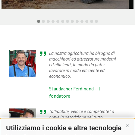
La nostra agricoltura ha bisogno di
macchinari ed attrezzature moderni
ed efficienti, in modo da poter
lavorare in modo efficiente ed
economico.
Staudacher Ferdinand - il
fondatore
"affidabile, veloce e competente" a
breve la descrizione del tutto
Utilizziamo i cookie e altre tecnologie
Cont
Alex Unterhuber - Vendita