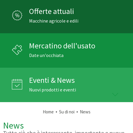
Offerte attuali
Macchine agricole e edili
Mercatino dell'usato
Date un'occhiata
Eventi & News
Nuovi prodotti e eventi
•
•
Home
Su di noi
News
News
Tutto ciò che è interessante, importante e nuovo