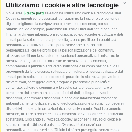
Utilizziamo i cookie e altre tecnologie
Cont
Alex Unterhuber - Vendita
Noi e altre
5 terze parti
selezionate utilizziamo cookie e tecnologie simili.
Questi strumenti sono essenziali per garantire la fruizione dei contenuti
digitali, migliorare la navigazione e, previo tuo consenso, per scopi
pubblicitari. Ad esempio, potremmo utilizzare i tuoi dati per le seguenti
finalità: archiviare informazioni su dispositivo e/o accedervi, utilizzare dati
limitati per la selezione della pubblicità, creare profili per la pubblicità
personalizzata, utilizzare profili per la selezione di pubblicità
Macchine agricole e edili
personalizzata, creare profili per la personalizzazione dei contenuti,
utilizzare profili per la selezione di contenuti personalizzati, misurare le
Zona industriale campi di sotto via Fugger 18
prestazioni degli annunci, misurare le prestazioni dei contenuti,
comprendere il pubblico attraverso statistiche o la combinazione di dati
I-39049
Alto Adige (BZ)
provenienti da fonti diverse, sviluppare e migliorare i servizi, utilizzare dati
limitati per la selezione dei contenuti, garantire la sicurezza, prevenire e
rilevare frodi, correggere errori, erogare e presentare pubblicità e
contenuto, salvare e comunicare le scelte sulla privacy, abbinare e
combinare dati provenienti da altre fonti di dati, collegare diversi
dispositivi, identificare i dispositivi in base alle informazioni trasmesse
+39 0472 766010
automaticamente, utilizzare dati di geolocalizzazione precisi, riconoscere i
dispositivi in base a informazioni richieste attivamente. Puoi liberamente
prestare, rifiutare o revocare il tuo consenso senza incorrere in limitazioni
+39 0472 766585
sostanziali. Cliccando su "Accetta cookie," acconsenti all'uso di cookie e
strumenti simili. Utilizza il pulsante "Gestisci Preferenze" per
info@staudacher.it
personalizzare le tue scelte o "Rifiuta tutto" per proseguire senza cookie