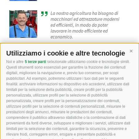
La nostra agricoltura ha bisogno di
macchinari ed attrezzature moderni
ed efficienti, in modo da poter
lavorare in modo efficiente ed
economico.
Staudacher Ferdinand - il
Utilizziamo i cookie e altre tecnologie
Cont
fondatore
Noi e altre
5 terze parti
selezionate utilizziamo cookie e tecnologie simili.
Questi strumenti sono essenziali per garantire la fruizione dei contenuti
digitali, migliorare la navigazione e, previo tuo consenso, per scopi
pubblicitari. Ad esempio, potremmo utilizzare i tuoi dati per le seguenti
finalità: archiviare informazioni su dispositivo e/o accedervi, utilizzare dati
limitati per la selezione della pubblicità, creare profili per la pubblicità
personalizzata, utilizzare profili per la selezione di pubblicità
Macchine agricole e edili
personalizzata, creare profili per la personalizzazione dei contenuti,
utilizzare profili per la selezione di contenuti personalizzati, misurare le
Zona industriale campi di sotto via Fugger 18
prestazioni degli annunci, misurare le prestazioni dei contenuti,
comprendere il pubblico attraverso statistiche o la combinazione di dati
I-39049
Alto Adige (BZ)
provenienti da fonti diverse, sviluppare e migliorare i servizi, utilizzare dati
limitati per la selezione dei contenuti, garantire la sicurezza, prevenire e
rilevare frodi, correggere errori, erogare e presentare pubblicità e