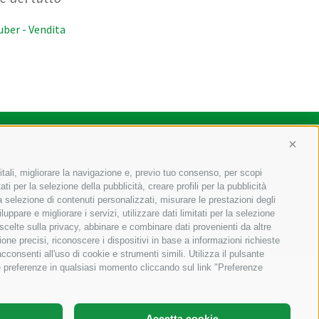
uber - Vendita
Conti
049
Alto Adige (BZ)
itali, migliorare la navigazione e, previo tuo consenso, per scopi
ti per la selezione della pubblicità, creare profili per la pubblicità
o@staudacher.it
 la selezione di contenuti personalizzati, misurare le prestazioni degli
ppare e migliorare i servizi, utilizzare dati limitati per la selezione
 scelte sulla privacy, abbinare e combinare dati provenienti da altre
ione precisi, riconoscere i dispositivi in base a informazioni richieste
consenti all'uso di cookie e strumenti simili. Utilizza il pulsante
ue preferenze in qualsiasi momento cliccando sul link "Preferenze
30214
Accetta cookie