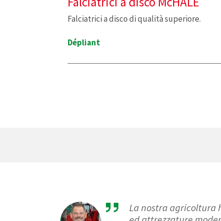
Falciatrici a disco McHALE
Falciatrici a disco di qualità superiore.
Dépliant
La nostra agricoltura
ed attrezzature modern