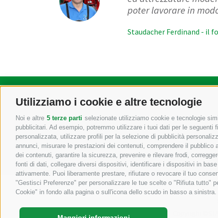
poter lavorare in modo
Staudacher Ferdinand - il 
Utilizziamo i cookie e altre tecnologie
Macchine agricole e
Noi e altre
5 terze parti
selezionate utilizziamo cookie e tecnologie simil
pubblicitari. Ad esempio, potremmo utilizzare i tuoi dati per le seguenti fin
+39 04
personalizzata, utilizzare profili per la selezione di pubblicità personaliz
annunci, misurare le prestazioni dei contenuti, comprendere il pubblico att
dei contenuti, garantire la sicurezza, prevenire e rilevare frodi, corregg
fonti di dati, collegare diversi dispositivi, identificare i dispositivi in 
attivamente. Puoi liberamente prestare, rifiutare o revocare il tuo consen
"Gestisci Preferenze" per personalizzare le tue scelte o "Rifiuta tutto"
Cookie" in fondo alla pagina o sull'icona dello scudo in basso a sinistra.
Copyright ©ST
Maggiori informazioni