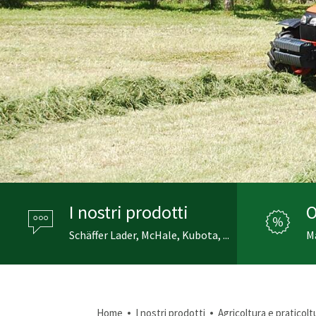
I nostri prodotti
O
Schäffer Lader, McHale, Kubota, ...
Ma
•
•
Home
I nostri prodotti
Agricoltura e praticolt