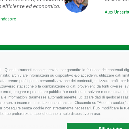
 efficiente ed economico.
Alex Unterh
fondatore
 edili
Zona industriale campi di sotto via Fugger 18
I-39
•
•
i. Questi strumenti sono essenziali per garantire la fruizione dei contenuti dig
alità: archiviare informazioni su dispositivo e/o accedervi, utilizzare dati limita
72 766010
+39 0472 766585
inf
zata, creare profili per la personalizzazione dei contenuti, utilizzare profili per
raverso statistiche o la combinazione di dati provenienti da fonti diverse, svilu
ere errori, erogare e presentare pubblicità e contenuto, salvare e comunicare le
base alle informazioni trasmesse automaticamente, utilizzare dati di geolocalizzaz
so senza incorrere in limitazioni sostanziali. Cliccando su "Accetta cookie," ac
 per proseguire senza cookie non strettamente necessari. Puoi modificare le t
 Le tue preferenze si applicheranno al solo dispositivo in uso.
Sitemap
•
Impressum
•
AGB
•
Cookie Policy
•
Privacy
•
Preferenze Cookies
AUDACHER O.H.G. DES STAUDACHER FERDINAND & Co.2026
–
P. IVA. IT030252
Rifiuta tutto