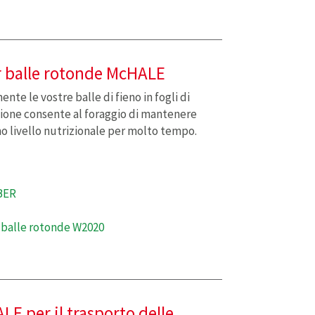
r balle rotonde McHALE
nte le vostre balle di fieno in fogli di
ione consente al foraggio di mantenere
mo livello nutrizionale per molto tempo.
BER
r balle rotonde W2020
LE per il trasporto delle