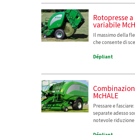
Rotopresse a
variabile Mc
Il massimo della fle
che consente di sce
Dépliant
Combinazione
McHALE
Pressare e fasciare
separate adesso son
notevole riduzione 
Dépliant