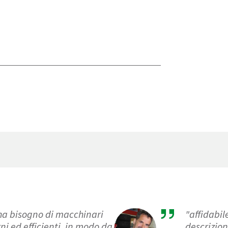
 ha bisogno di macchinari
"affidabil
i ed efficienti, in modo da
descrizion