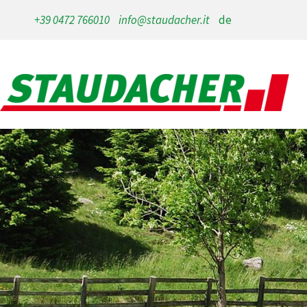
+39 0472 766010
info@staudacher.it
de