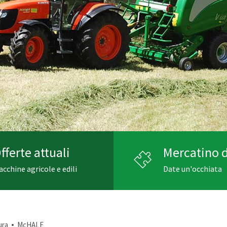
fferte attuali
Mercatino d
cchine agricole e edili
Date un'occhiata
•
ura
McHALE