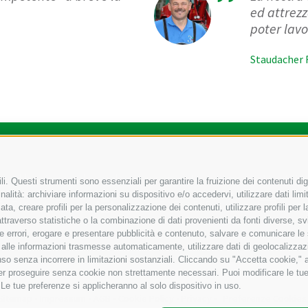
ed attrezz
poter lav
Staudacher F
 edili
Zona industriale campi di sotto via Fugger 18
I-39
•
•
i. Questi strumenti sono essenziali per garantire la fruizione dei contenuti dig
alità: archiviare informazioni su dispositivo e/o accedervi, utilizzare dati limita
72 766010
+39 0472 766585
inf
zata, creare profili per la personalizzazione dei contenuti, utilizzare profili per
raverso statistiche o la combinazione di dati provenienti da fonti diverse, svilu
ere errori, erogare e presentare pubblicità e contenuto, salvare e comunicare le
base alle informazioni trasmesse automaticamente, utilizzare dati di geolocalizzaz
so senza incorrere in limitazioni sostanziali. Cliccando su "Accetta cookie," ac
 per proseguire senza cookie non strettamente necessari. Puoi modificare le t
 Le tue preferenze si applicheranno al solo dispositivo in uso.
Sitemap
•
Impressum
•
AGB
•
Cookie Policy
•
Privacy
•
Preferenze Cookies