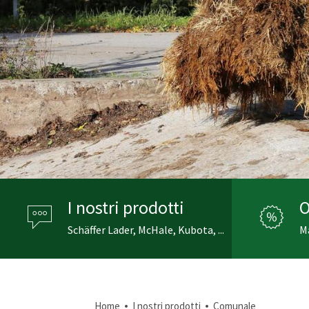
I nostri prodotti
O
Schäffer Lader, McHale, Kubota, ...
Ma
•
•
Home
I nostri prodotti
Comunale