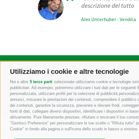
descrizione del tutto
Alex Unterhuber - Vendita
Utilizziamo i cookie e altre tecnologie
Macchine agricole e
Noi e altre
5 terze parti
selezionate utilizziamo cookie e tecnologie simil
pubblicitari. Ad esempio, potremmo utilizzare i tuoi dati per le seguenti fin
+39 04
personalizzata, utilizzare profili per la selezione di pubblicità personaliz
annunci, misurare le prestazioni dei contenuti, comprendere il pubblico att
dei contenuti, garantire la sicurezza, prevenire e rilevare frodi, corregg
fonti di dati, collegare diversi dispositivi, identificare i dispositivi in 
attivamente. Puoi liberamente prestare, rifiutare o revocare il tuo consen
"Gestisci Preferenze" per personalizzare le tue scelte o "Rifiuta tutto"
Cookie" in fondo alla pagina o sull'icona dello scudo in basso a sinistra.