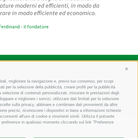
ature moderni ed efficienti, in modo da
orare in modo efficiente ed economico.
erdinand - il fondatore
Conti
049
Alto Adige (BZ)
itali, migliorare la navigazione e, previo tuo consenso, per scopi
ti per la selezione della pubblicità, creare profili per la pubblicità
o@staudacher.it
 la selezione di contenuti personalizzati, misurare le prestazioni degli
ppare e migliorare i servizi, utilizzare dati limitati per la selezione
 scelte sulla privacy, abbinare e combinare dati provenienti da altre
ione precisi, riconoscere i dispositivi in base a informazioni richieste
consenti all'uso di cookie e strumenti simili. Utilizza il pulsante
ue preferenze in qualsiasi momento cliccando sul link "Preferenze