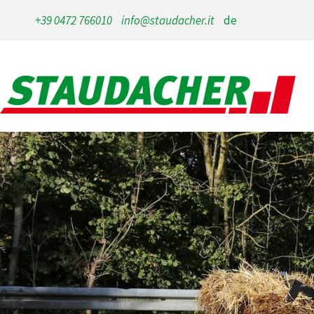
+39 0472 766010
info@staudacher.it
de