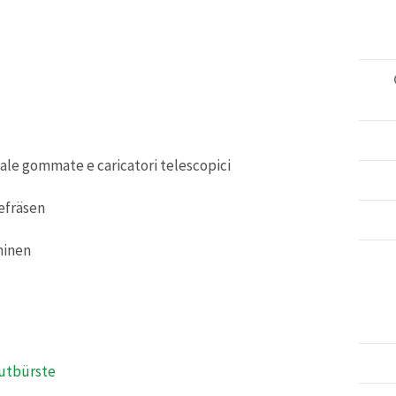
 pale gommate e caricatori telescopici
efräsen
hinen
utbürste