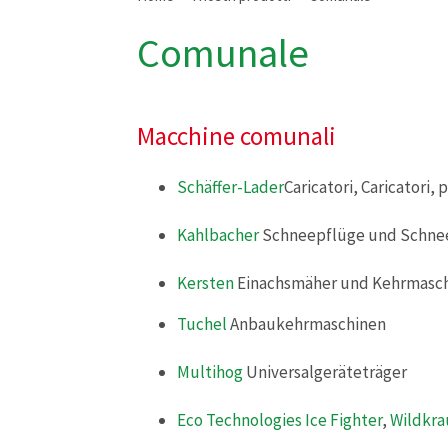
Comunale
Macchine comunali
Schäffer-Lader
Caricatori, Caricatori,
Kahlbacher
Schneepflüge und Schne
Kersten
Einachsmäher und Kehrmasc
Tuchel
Anbaukehrmaschinen
Multihog
Universalgeräteträger
Eco Technologies
Ice Fighter
,
Wildkra