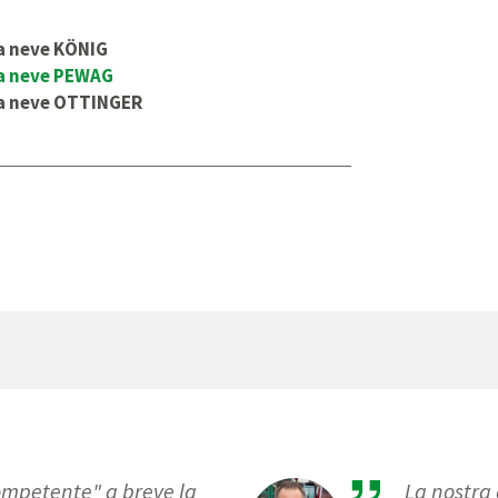
a neve KÖNIG
da neve PEWAG
da neve OTTINGER
competente" a breve la
La nostra