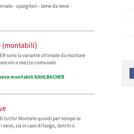
ernale - spargitori - lame da neve -
 (montabili)
R sono la variante ottimale da montare
i veicolo o mezzo comunale.
a neve montabili KAHLBACHER
ve
di tutto! Montate quindi per tempo le
i neve, sia in caso di fango, detriti o