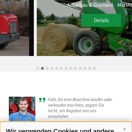
Ackerbau & Grünland - McHALE
Details
Falls Sie eine Maschine kaufen oder
verkaufen möchten, zögern Sie
nicht, ein Angebot von uns
einzuholen
Philipp Staudacher - Beratung
Wir verwenden Cookies und andere
Cont