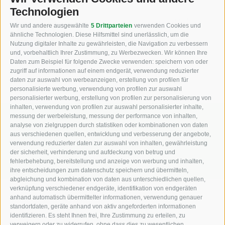
Technologien
Wir bemühen uns, Ihre Arbeit durch
Wir und andere ausgewählte
5 Drittparteien
verwenden Cookies und
technische Geräte zu erleichtern.
ähnliche Technologien. Diese Hilfsmittel sind unerlässlich, um die
Nutzung digitaler Inhalte zu gewährleisten, die Navigation zu verbessern
Alex Unterhuber - Verkauf
und, vorbehaltlich Ihrer Zustimmung, zu Werbezwecken. Wir können Ihre
Daten zum Beispiel für folgende Zwecke verwenden: speichern von oder
zugriff auf informationen auf einem endgerät, verwendung reduzierter
daten zur auswahl von werbeanzeigen, erstellung von profilen für
personalisierte werbung, verwendung von profilen zur auswahl
personalisierter werbung, erstellung von profilen zur personalisierung von
inhalten, verwendung von profilen zur auswahl personalisierter inhalte,
messung der werbeleistung, messung der performance von inhalten,
KFZ, Bau und Landmaschinen
analyse von zielgruppen durch statistiken oder kombinationen von daten
aus verschiedenen quellen, entwicklung und verbesserung der angebote,
Industriezone Unterackern Fuggerstraße 18
verwendung reduzierter daten zur auswahl von inhalten, gewährleistung
der sicherheit, verhinderung und aufdeckung von betrug und
I-39049
Südtirol (BZ)
fehlerbehebung, bereitstellung und anzeige von werbung und inhalten,
ihre entscheidungen zum datenschutz speichern und übermitteln,
abgleichung und kombination von daten aus unterschiedlichen quellen,
verknüpfung verschiedener endgeräte, identifikation von endgeräten
anhand automatisch übermittelter informationen, verwendung genauer
standortdaten, geräte anhand von aktiv angeforderten informationen
+39 0472 766010
identifizieren. Es steht Ihnen frei, Ihre Zustimmung zu erteilen, zu
verweigern oder zu widerrufen, ohne dass dies zu wesentlichen