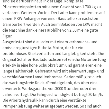
sind sie darüber hinaus in der Lage, komplette
Pflastersteinpaletten mit einem Gewicht von 1.700 kg zu
verfahren. Weiterer-Vorteil: Der Lader kann problemlos auf
einem PKW-Anhänger von einer Baustelle zur nächsten
transportiert werden. Auch beim Beladen von LKW macht
die Maschine dank einer Hubhöhe von 2,50 m eine gute
Figur.
Ausgerüstet sind die Lader mit einem verbrauchs- und
emissionsgünstigen Kubota-Motor, der für ein
problemloses Startverhalten und Langlebigkeit steht. Die
Original Schäffer-Radladerachsen setzen die Motorleistung
effektiv in eine hohe Schubkraft um und garantieren eine
lange Haltbarkeit. Gebremst wird mit einer wartungs- und
verschleißarmen Lamellenbremse. Serienmäßig ist auch
das wartungsfreie Knick-/Pendelgelenk, das über eine
erweiterte Werksgarantie von 3000 Stunden oder drei
Jahren verfügt. Die Fahrgeschwindigkeit beträgt 20 km/h.
Die Arbeitshydraulik kann durch eine verstärkte
Pumpenleistung weiter ausgebaut werden. So sind auch