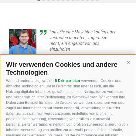
Falls Sie eine Maschine kaufen oder
verkaufen möchten, zögern Sie
nicht, ein Angebot von uns
einzuholen
Philipp Staudacher - Beratung
Wir verwenden Cookies und andere
Cont
Technologien
Wir bemühen uns, Ihre Arbeit durch
Wir und andere ausgewählte
5 Drittparteien
verwenden Cookies und
technische Geräte zu erleichtern.
ähnliche Technologien. Diese Hilfsmittel sind unerlässlich, um die
Nutzung digitaler Inhalte zu gewährleisten, die Navigation zu verbessern
Alex Unterhuber - Verkauf
und, vorbehaltlich Ihrer Zustimmung, zu Werbezwecken. Wir können Ihre
Daten zum Beispiel für folgende Zwecke verwenden: speichern von oder
zugriff auf informationen auf einem endgerät, verwendung reduzierter
daten zur auswahl von werbeanzeigen, erstellung von profilen für
personalisierte werbung, verwendung von profilen zur auswahl
personalisierter werbung, erstellung von profilen zur personalisierung von
inhalten, verwendung von profilen zur auswahl personalisierter inhalte,
messung der werbeleistung, messung der performance von inhalten,