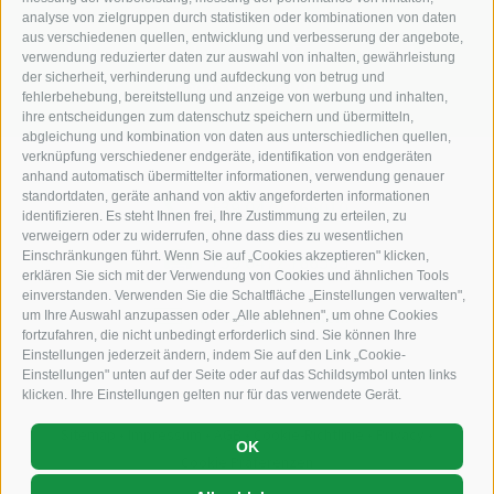
KFZ, Bau und Landmaschinen
analyse von zielgruppen durch statistiken oder kombinationen von daten
aus verschiedenen quellen, entwicklung und verbesserung der angebote,
Industriezone Unterackern Fuggerstraße 18
verwendung reduzierter daten zur auswahl von inhalten, gewährleistung
der sicherheit, verhinderung und aufdeckung von betrug und
I-39049
Südtirol (BZ)
fehlerbehebung, bereitstellung und anzeige von werbung und inhalten,
ihre entscheidungen zum datenschutz speichern und übermitteln,
abgleichung und kombination von daten aus unterschiedlichen quellen,
verknüpfung verschiedener endgeräte, identifikation von endgeräten
anhand automatisch übermittelter informationen, verwendung genauer
standortdaten, geräte anhand von aktiv angeforderten informationen
+39 0472 766010
identifizieren. Es steht Ihnen frei, Ihre Zustimmung zu erteilen, zu
verweigern oder zu widerrufen, ohne dass dies zu wesentlichen
Einschränkungen führt. Wenn Sie auf „Cookies akzeptieren" klicken,
+39 0472 766585
erklären Sie sich mit der Verwendung von Cookies und ähnlichen Tools
einverstanden. Verwenden Sie die Schaltfläche „Einstellungen verwalten",
info@staudacher.it
um Ihre Auswahl anzupassen oder „Alle ablehnen", um ohne Cookies
fortzufahren, die nicht unbedingt erforderlich sind. Sie können Ihre
Einstellungen jederzeit ändern, indem Sie auf den Link „Cookie-
Einstellungen" unten auf der Seite oder auf das Schildsymbol unten links
klicken. Ihre Einstellungen gelten nur für das verwendete Gerät.
Sitemap
•
Impressum
•
AGB
•
Cookie-Richtlinie
•
Privacy
•
OK
Cookie Präferenzen