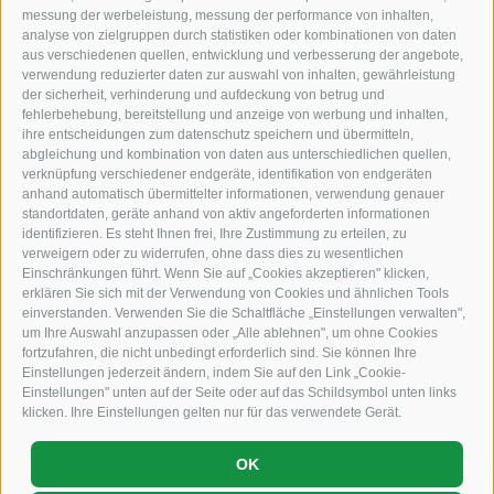
messung der werbeleistung, messung der performance von inhalten,
KFZ, Bau und Landmaschinen
analyse von zielgruppen durch statistiken oder kombinationen von daten
aus verschiedenen quellen, entwicklung und verbesserung der angebote,
Industriezone Unterackern Fuggerstraße 18
verwendung reduzierter daten zur auswahl von inhalten, gewährleistung
der sicherheit, verhinderung und aufdeckung von betrug und
I-39049
Südtirol (BZ)
fehlerbehebung, bereitstellung und anzeige von werbung und inhalten,
ihre entscheidungen zum datenschutz speichern und übermitteln,
abgleichung und kombination von daten aus unterschiedlichen quellen,
verknüpfung verschiedener endgeräte, identifikation von endgeräten
anhand automatisch übermittelter informationen, verwendung genauer
standortdaten, geräte anhand von aktiv angeforderten informationen
+39 0472 766010
identifizieren. Es steht Ihnen frei, Ihre Zustimmung zu erteilen, zu
verweigern oder zu widerrufen, ohne dass dies zu wesentlichen
Einschränkungen führt. Wenn Sie auf „Cookies akzeptieren" klicken,
+39 0472 766585
erklären Sie sich mit der Verwendung von Cookies und ähnlichen Tools
einverstanden. Verwenden Sie die Schaltfläche „Einstellungen verwalten",
info@staudacher.it
um Ihre Auswahl anzupassen oder „Alle ablehnen", um ohne Cookies
fortzufahren, die nicht unbedingt erforderlich sind. Sie können Ihre
Einstellungen jederzeit ändern, indem Sie auf den Link „Cookie-
Einstellungen" unten auf der Seite oder auf das Schildsymbol unten links
klicken. Ihre Einstellungen gelten nur für das verwendete Gerät.
Sitemap
•
Impressum
•
AGB
•
Cookie-Richtlinie
•
Privacy
•
OK
Cookie Präferenzen