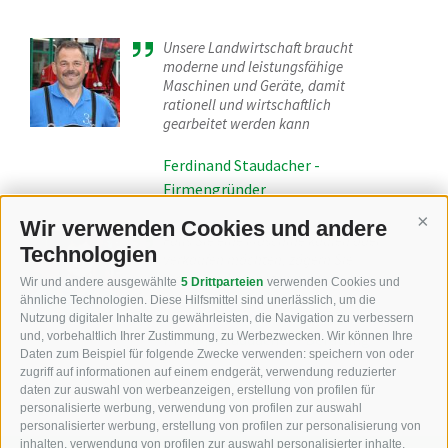
Unsere Landwirtschaft braucht
moderne und leistungsfähige
Maschinen und Geräte, damit
rationell und wirtschaftlich
gearbeitet werden kann
Ferdinand Staudacher -
Firmengründer
Wir verwenden Cookies und andere
Cont
Falls Sie eine Maschine kaufen oder
Technologien
verkaufen möchten, zögern Sie
nicht, ein Angebot von uns
Wir und andere ausgewählte
5 Drittparteien
verwenden Cookies und
einzuholen
ähnliche Technologien. Diese Hilfsmittel sind unerlässlich, um die
Nutzung digitaler Inhalte zu gewährleisten, die Navigation zu verbessern
Philipp Staudacher - Beratung
und, vorbehaltlich Ihrer Zustimmung, zu Werbezwecken. Wir können Ihre
Daten zum Beispiel für folgende Zwecke verwenden: speichern von oder
zugriff auf informationen auf einem endgerät, verwendung reduzierter
daten zur auswahl von werbeanzeigen, erstellung von profilen für
personalisierte werbung, verwendung von profilen zur auswahl
personalisierter werbung, erstellung von profilen zur personalisierung von
inhalten, verwendung von profilen zur auswahl personalisierter inhalte,